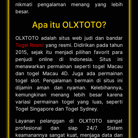
nikmati pengalaman menang yang lebih
besar.
Apa itu OLXTOTO?
OLXTOTO adalah situs web judi dan bandar
Togel Resmi
yang resmi. Didirikan pada tahun
2015, sejak itu menjadi pilihan favorit para
penjudi online di Indonesia. Situs ini
menawarkan permainan seperti togel Macau
dan togel Macau 4D. Juga ada permainan
togel slot. Pengalaman bermain di situs ini
dijamin aman dan nyaman. Kelebihannya,
kemungkinan menang lebih besar karena
variasi permainan togel yang luas, seperti
Togel Singapore dan Togel Sydney.
Layanan pelanggan di OLXTOTO sangat
profesional dan siap 24/7. Sistem
keamanannya sangat kuat, menjaga data dan