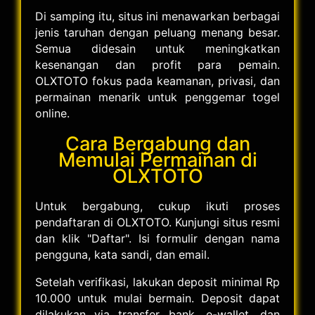
Di samping itu, situs ini menawarkan berbagai
jenis taruhan dengan peluang menang besar.
Semua didesain untuk meningkatkan
kesenangan dan profit para pemain.
OLXTOTO fokus pada keamanan, privasi, dan
permainan menarik untuk penggemar togel
online.
Cara Bergabung dan
Memulai Permainan di
OLXTOTO
Untuk bergabung, cukup ikuti proses
pendaftaran di OLXTOTO. Kunjungi situs resmi
dan klik "Daftar". Isi formulir dengan nama
pengguna, kata sandi, dan email.
Setelah verifikasi, lakukan deposit minimal Rp
10.000 untuk mulai bermain. Deposit dapat
dilakukan via transfer bank, e-wallet, dan